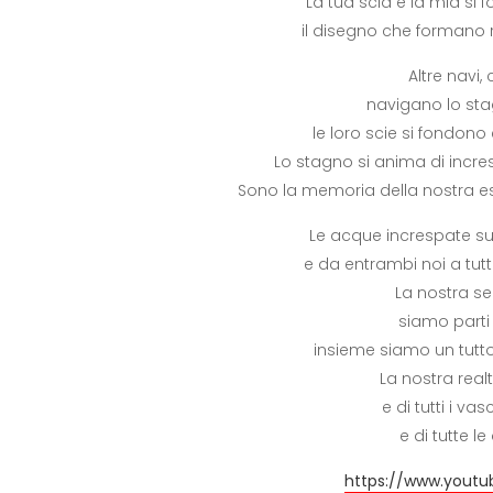
La tua scia e la mia si
il disegno che formano r
Altre navi
navigano lo st
le loro scie si fondono
Lo stagno si anima di incr
Sono la memoria della nostra es
Le acque increspate su
e da entrambi noi a tut
La nostra se
siamo parti 
insieme siamo un tutto
La nostra real
e di tutti i va
e di tutte l
https://www.yout