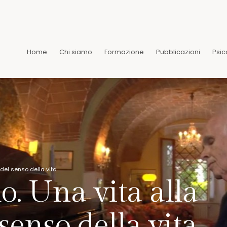
Home
Chi siamo
Formazione
Pubblicazioni
Psic
 del senso della vita
o. Una vita alla
 senso della vita