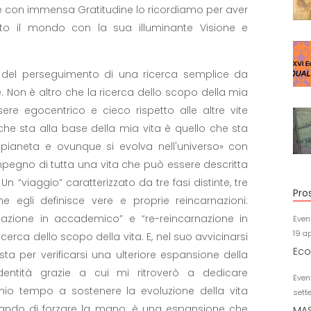
 e con immensa Gratitudine lo ricordiamo per aver
utto il mondo con la sua illuminante Visione e
.
ia del perseguimento di una ricerca semplice da
Non è altro che la ricerca dello scopo della mia
sere egocentrico e cieco rispetto alle altre vite
e sta alla base della mia vita è quello che sta
o pianeta e ovunque si evolva nell'universo» con
impegno di tutta una vita che può essere descritta
n “viaggio” caratterizzato da tre fasi distinte, tre
Pro
he egli definisce vere e proprie reincarnazioni:
rnazione in accademico” e “re-reincarnazione in
Even
19 a
icerca dello scopo della vita. E, nel suo avvicinarsi
Eco
sta per verificarsi una ulteriore espansione della
identità grazie a cui mi ritroverò a dedicare
Even
io tempo a sostenere la evoluzione della vita
sett
ndo di forzare la mano: è una espansione che
MAS