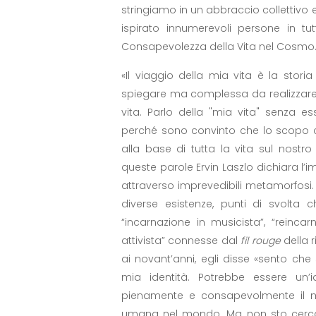
stringiamo in un abbraccio collettivo
ispirato innumerevoli persone in t
Consapevolezza della Vita nel Cosmo
«Il viaggio della mia vita è la stor
spiegare ma complessa da realizzare. 
vita. Parlo della "mia vita" senza es
perché sono convinto che lo scopo ch
alla base di tutta la vita sul nostr
queste parole Ervin Laszlo dichiara l’
attraverso imprevedibili metamorfosi. U
diverse esistenze, punti di svolta c
“incarnazione in musicista”, “reinca
attivista” connesse dal
fil rouge
della r
ai novant’anni, egli disse «sento che 
mia identità. Potrebbe essere un’
pienamente e consapevolmente il m
umana nel mondo. Ma non sto cerca