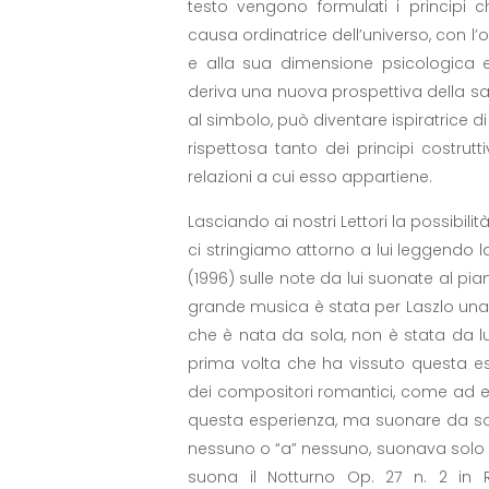
testo vengono formulati i principi 
causa ordinatrice dell’universo, con l’
e alla sua dimensione psicologica e
deriva una nuova prospettiva della sal
al simbolo, può diventare ispiratrice
rispettosa tanto dei principi costru
relazioni a cui esso appartiene.
Lasciando ai nostri Lettori la possibilit
ci stringiamo attorno a lui leggendo 
(1996) sulle note da lui suonate al pi
grande musica è stata per Laszlo una 
che è nata da sola, non è stata da 
prima volta che ha vissuto questa 
dei compositori romantici, come ad 
questa esperienza, ma suonare da solo
nessuno o “a” nessuno, suonava solo pe
suona il Notturno Op. 27 n. 2 in