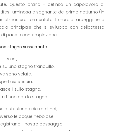
lute. Questo brano – definito un capolavoro di
antitesi luminosa e sognante del primo notturno (in
un'atmosfera tormentata. I morbidi arpeggi nella
ia principale che si sviluppa con delicatezza
si di pace e contemplazione.
 uno stagno sussurrante
Vieni,
su uno stagno tranquillo.
rive sono velate,
uperficie è liscia.
scelli sullo stagno,
tutt’uno con lo stagno.
ia si estende dietro di noi,
raverso le acque nebbiose.
 registrano il nostro passaggio.