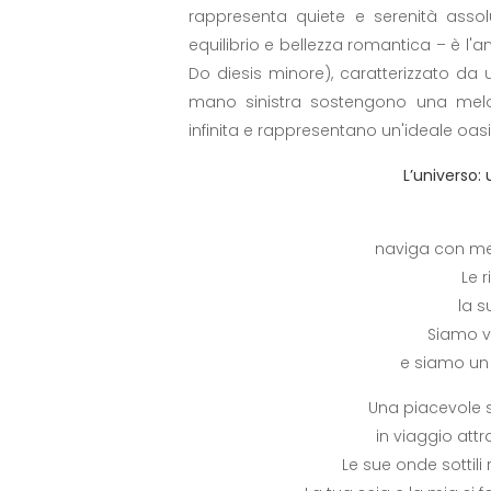
rappresenta quiete e serenità asso
equilibrio e bellezza romantica – è l'
Do diesis minore), caratterizzato da 
mano sinistra sostengono una melod
infinita e rappresentano un'ideale oa
L’universo:
naviga con me 
Le 
la s
Siamo va
e siamo un 
Una piacevole sc
in viaggio att
Le sue onde sottili