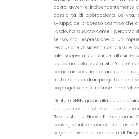
dovrà avvenire indipendentemente d
possibilità di abbracciarla. La vita,
sviluppo del processo cosmico che c
Laszlo, ha studiato come il percorso 
senso, ma l’espressione di un impulso
l’evoluzione di sistemi complessi e c
tale scoperta conferisce all’esiste
facciamo della nostra vita, “sacro” no
come missione importante e non nego
tratta, dunque, di un progetto person
un progetto a cui tutti noi siamo “chia
L’Istituto ANEB, grazie alla guida illum
dialogo con il prof. Ervin Laszlo che 
“Manifesto del Nuovo Paradigma in Me
convegno internazionale tenutosi a St
segno al simbolo” ad opera di Diego F