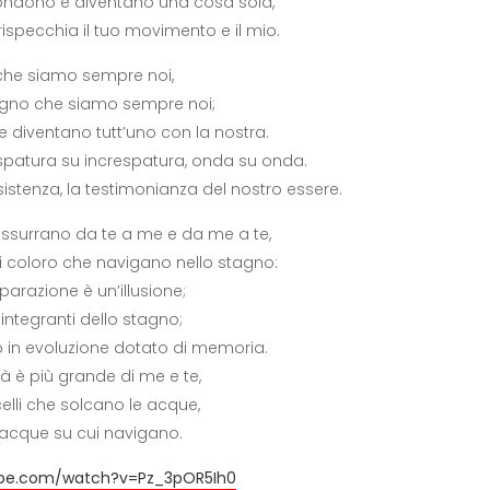
 fondono e diventano una cosa sola,
ispecchia il tuo movimento e il mio.
, che siamo sempre noi,
agno che siamo sempre noi;
 e diventano tutt’uno con la nostra.
espatura su increspatura, onda su onda.
istenza, la testimonianza del nostro essere.
ssurrano da te a me e da me a te,
ti coloro che navigano nello stagno:
parazione è un’illusione;
integranti dello stagno;
 in evoluzione dotato di memoria.
tà è più grande di me e te,
scelli che solcano le acque,
e acque su cui navigano.
ube.com/watch?v=Pz_3pOR5Ih0