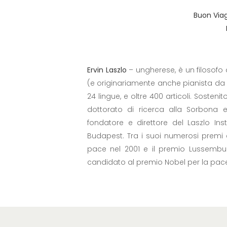
Buon Viag
Ervin Laszlo
– ungherese, è un filosofo d
(e originariamente anche pianista da co
24 lingue, e oltre 400 articoli. Sosteni
dottorato di ricerca alla Sorbona 
fondatore e direttore del Laszlo In
Budapest. Tra i suoi numerosi premi e
pace nel 2001 e il premio Lussembur
candidato al premio Nobel per la pace