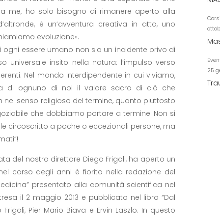
a me, ho solo bisogno di rimanere aperto alla
Cors
 d’altronde, è un’avventura creativa in atto, uno
otto
hiamiamo evoluzione».
Mas
di ogni essere umano non sia un incidente privo di
Even
 universale insito nella natura: l’impulso verso
25 g
oerenti. Nel mondo interdipendente in cui viviamo,
Tra
nza di ognuno di noi il valore sacro di ciò che
n nel senso religioso del termine, quanto piuttosto
ziabile che dobbiamo portare a termine. Non si
ale circoscritto a poche o eccezionali persone, ma
mati”!
inata del nostro direttore Diego Frigoli, ha aperto un
nel corso degli anni è fiorito nella redazione del
dicina” presentato alla comunità scientifica nel
resa il 2 maggio 2013 e pubblicato nel libro “Dal
rigoli, Pier Mario Biava e Ervin Laszlo. In questo