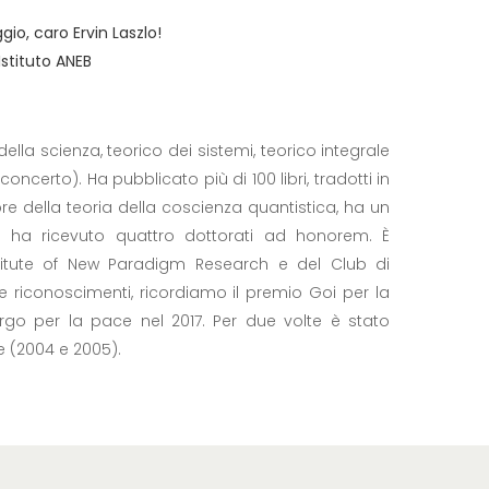
gio, caro Ervin Laszlo!
Istituto ANEB
ella scienza, teorico dei sistemi, teorico integrale
ncerto). Ha pubblicato più di 100 libri, tradotti in
tore della teoria della coscienza quantistica, ha un
e ha ricevuto quattro dottorati ad honorem. È
stitute of New Paradigm Research e del Club di
 riconoscimenti, ricordiamo il premio Goi per la
go per la pace nel 2017. Per due volte è stato
 (2004 e 2005).