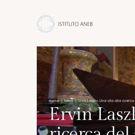
Home
›
News
›
Ervin Laszlo. Una vita alla ricerca
Ervin Laszl
ricerca del