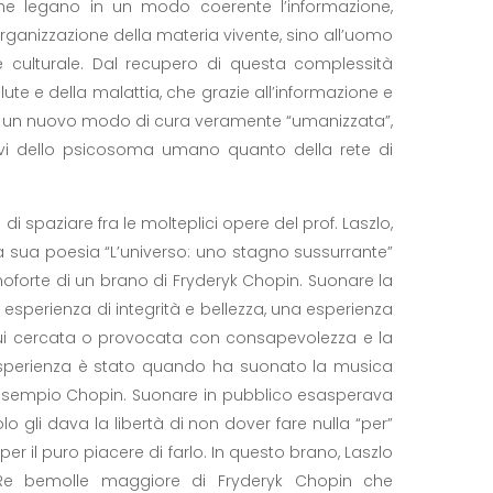
che legano in un modo coerente l’informazione,
organizzazione della materia vivente, sino all’uomo
 culturale. Dal recupero di questa complessità
ute e della malattia, che grazie all’informazione e
 di un nuovo modo di cura veramente “umanizzata”,
ttivi dello psicosoma umano quanto della rete di
à di spaziare fra le molteplici opere del prof. Laszlo,
la sua poesia “L’universo: uno stagno sussurrante”
anoforte di un brano di Fryderyk Chopin. Suonare la
esperienza di integrità e bellezza, una esperienza
lui cercata o provocata con consapevolezza e la
esperienza è stato quando ha suonato la musica
esempio Chopin. Suonare in pubblico esasperava
 gli dava la libertà di non dover fare nulla “per”
r il puro piacere di farlo. In questo brano, Laszlo
 Re bemolle maggiore di Fryderyk Chopin che