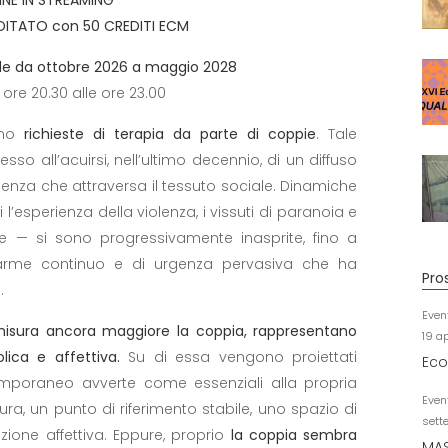
ITATO con 50 CREDITI ECM
e da ottobre 2026 a maggio 2028
 ore 20.30 alle ore 23.00
ono
richieste di terapia da parte di coppie
. Tale
 all’acuirsi, nell’ultimo decennio, di un diffuso
enza che attraversa il tessuto sociale. Dinamiche
’esperienza della violenza, i vissuti di paranoia e
ie — si sono progressivamente inasprite, fino a
larme continuo e di urgenza pervasiva che ha
Pro
.
Even
 misura ancora maggiore la coppia, rappresentano
19 a
lica e affettiva.
Su di essa vengono proiettati
Eco
emporaneo avverte come essenziali alla propria
Even
ra, un punto di riferimento stabile, uno spazio di
sett
zione affettiva. Eppure, proprio
la coppia sembra
MAS