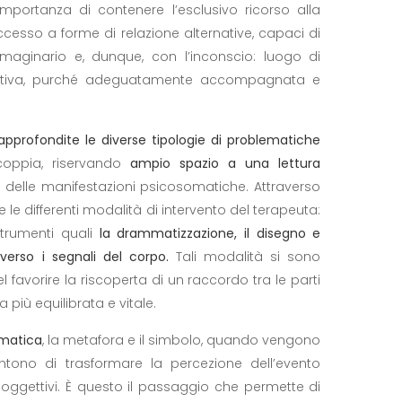
importanza di contenere l’esclusivo ricorso alla
ccesso a forme di relazione alternative, capaci di
mmaginario e, dunque, con l’inconscio: luogo di
rmativa, purché adeguatamente accompagnata e
approfondite le diverse tipologie di problematiche
coppia, riservando
ampio spazio a una lettura
 delle manifestazioni psicosomatiche. Attraverso
 le differenti modalità di intervento del terapeuta:
trumenti quali
la drammatizzazione, il disegno e
verso i segnali del corpo.
Tali modalità si sono
 favorire la riscoperta di un raccordo tra le parti
 più equilibrata e vitale.
omatica
, la metafora e il simbolo, quando vengono
entono di trasformare la percezione dell’evento
i soggettivi. È questo il passaggio che permette di