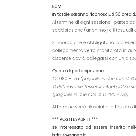
ECM
In totale saranno riconosciuti 50 crediti.
Al termine di ogni sessione i partecip
soddisfazione (anonimo) e il test, utili
Si ricorda che è obbligatoria la prese
collegamento verrà monitorato in aut
discente dovrà collegarsi con un dis
Quote di partecipazione
€ 1.080 + iva
(pagabile in due rate di €
€ 960 +
iva
se Tesserato Aneb, IDO o st
(pagabile in due rate di € 480 + iva)
Al termine verrà rilasciato l'attestato 
*** POSTI ESAURITI ***
se interessato ad essere inserito nell
istituto@aneb.it