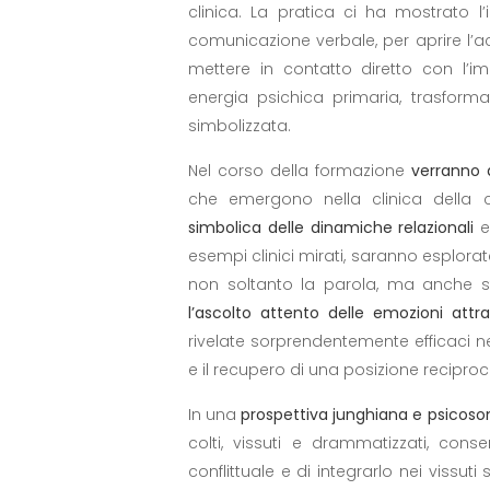
clinica. La pratica ci ha mostrato l’
comunicazione verbale, per aprire l’a
mettere in contatto diretto con l’i
energia psichica primaria, trasfo
simbolizzata.
Nel corso della formazione
verranno 
che emergono nella clinica della 
simbolica delle dinamiche relazionali
e
esempi clinici mirati, saranno esplorate
non soltanto la parola, ma anche s
l’ascolto attento delle emozioni attra
rivelate sorprendentemente efficaci nel
e il recupero di una posizione reciproca
In una
prospettiva junghiana e psicos
colti, vissuti e drammatizzati, cons
conflittuale e di integrarlo nei vissut