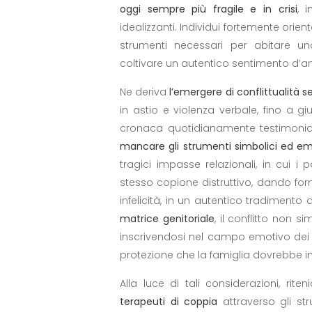
oggi sempre più fragile e in crisi
, 
idealizzanti. Individui fortemente orien
strumenti necessari per abitare u
coltivare un autentico sentimento d’a
Ne deriva
l’emergere di conflittualità 
in astio e violenza verbale, fino a gi
cronaca quotidianamente testimonia
mancare gli strumenti simbolici ed em
tragici impasse relazionali, in cui i
stesso copione distruttivo, dando fo
infelicità, in un autentico tradimento 
matrice genitoriale
, il conflitto non 
inscrivendosi nel campo emotivo dei f
protezione che la famiglia dovrebbe i
Alla luce di tali considerazioni, ri
terapeuti di coppia
attraverso gli st