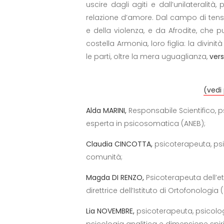
uscire dagli agiti e dall’unilateralità
relazione d’amore. Dal campo di tensi
e della violenza, e da Afrodite, che 
costella Armonia, loro figlia: la divini
le parti, oltre la mera uguaglianza,
vers
(vedi
Alda MARINI,
Responsabile Scientifico, p
esperta in psicosomatica (ANEB);
Claudia CINCOTTA,
psicoterapeuta, psic
comunità;
Magda DI RENZO,
Psicoterapeuta dell’et
direttrice dell’Istituto di Ortofonologia 
Lia NOVEMBRE,
psicoterapeuta, psicolog
psicologia analitica e dimensione spiri