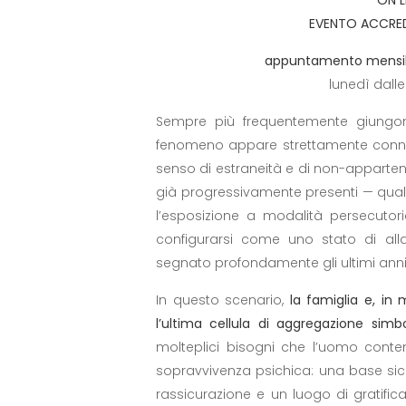
EVENTO ACCRED
appuntamento mensil
lunedì dalle
Sempre più frequentemente giung
fenomeno appare strettamente connesso
senso di estraneità e di non-apparten
già progressivamente presenti — quali l
l’esposizione a modalità persecutor
configurarsi come uno stato di al
segnato profondamente gli ultimi anni
In questo scenario,
la famiglia e, in
l’ultima cellula di aggregazione simbo
molteplici bisogni che l’uomo cont
sopravvivenza psichica: una base sicu
rassicurazione e un luogo di gratifica