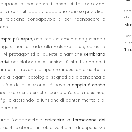
incapace di sostenere il peso di tali proiezioni
Cors
tati ai compiti adattivi appaiono spesso privi degli
otto
na relazione consapevole e per riconoscere e
Mas
more.
Even
sempre più aspre,
che frequentemente degenerano
25 g
ungere, non di rado, alla violenza fisica, come la
Tra
. Ai protagonisti di queste dinamiche
sembrano
otivi
per elaborare le tensioni. Si strutturano così
 partner si trovano a ripetere incessantemente lo
rma a legami patologici segnati da dipendenza e
di sé e della relazione. Là dove
la coppia è anche
simbolizzato si trasmette come un’eredità psichica,
igli e alterando la funzione di contenimento e di
ncarnare.
teniamo fondamentale
arricchire la formazione dei
rumenti elaborati in oltre vent’anni di esperienza