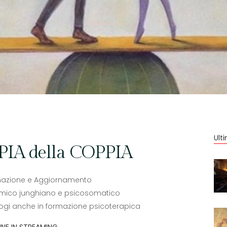
Ult
IA della COPPIA
mazione e Aggiornamento
mico junghiano e psicosomatico
logi anche in formazione psicoterapica
INE IN STREAMING