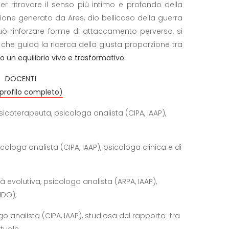
, per ritrovare il senso più intimo e profondo della
one generato da Ares, dio bellicoso della guerra
può rinforzare forme di attaccamento perverso, si
tà che guida la ricerca della giusta proporzione tra
o un equilibrio vivo e trasformativo.
DOCENTI
 profilo completo)
sicoterapeuta, psicologa analista (CIPA, IAAP),
ologa analista (CIPA, IAAP), psicologa clinica e di
à evolutiva, psicologo analista (ARPA, IAAP),
(IDO);
o analista (CIPA, IAAP), studiosa del rapporto tra
tuale.