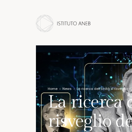
Home
›
News
›
La ricerca dell’Unità: il risveglio
La ricerca d
risveglio d