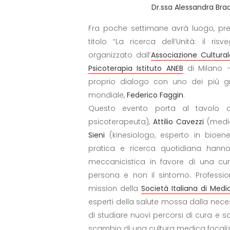
Dr.ssa Alessandra Brac
Fra poche settimane avrà luogo, pre
titolo “La ricerca dell’Unità: il r
organizzato dall’
Associazione Cultural
Psicoterapia Istituto ANEB
di Milano –
proprio dialogo con uno dei più gra
mondiale,
Federico Faggin
.
Questo evento porta al tavolo 
psicoterapeuta),
Attilio Cavezzi
(medic
Sieni
(kinesiologo, esperto in bioener
pratica e ricerca quotidiana hann
meccanicistica in favore di una cur
persona e non il sintomo. Profession
mission della
Società Italiana di Medi
esperti della salute mossa dalla necess
di studiare nuovi percorsi di cura e s
scambio di una cultura medica focaliz