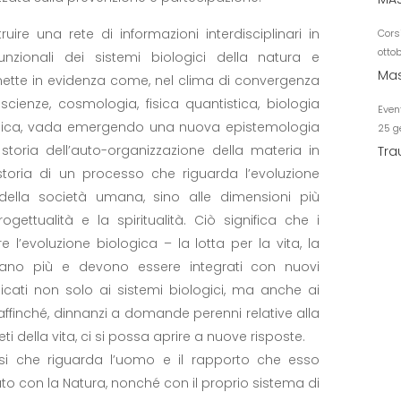
ire una rete di informazioni interdisciplinari in
Cors
otto
unzionali dei sistemi biologici della natura e
Mas
, mette in evidenza come, nel clima di convergenza
cienze, cosmologia, fisica quantistica, biologia
Even
tipica, vada emergendo una nuova epistemologia
25 g
storia dell’auto-organizzazione della materia in
Tra
storia di un processo che riguarda l’evoluzione
a della società umana, sino alle dimensioni più
gettualità e la spiritualità. Ciò significa che i
l’evoluzione biologica – la lotta per la vita, la
stano più e devono essere integrati con nuovi
ati non solo ai sistemi biologici, ma anche ai
a affinché, dinnanzi a domande perenni relative alla
ti della vita, ci si possa aprire a nuove risposte.
isi che riguarda l’uomo e il rapporto che esso
ato con la Natura, nonché con il proprio sistema di