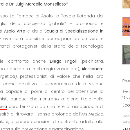
ci e Dr. Luigi Marcello Monsellato*
sso La Fornace di Asolo, la Tavola Rotonda dal
isveglio della coscienza globale” – promosso e
e Asolo Arte
e dalla
Scuola di Specializzazione in
 ove sarà possibile partecipare ad un vero e
ndi protagonisti della storia della tecnologia
del confronto anche
Diego Frigoli
(psichiatra,
o, specialista in chirurgia vascolare),
Alessandro
getica), professionisti di valore che nella loro
Pro
o come obiettivo il superamento della visione
a capace di porre al centro dell’attenzione la
Even
19 a
isti, dunque, che rientrano a pieno titolo nella
Eco
cina
caratterizzata da una rete di associazioni di
ità di ritrovare il senso profondo dell’
Ars Medica
,
Even
alute, di creare occasioni di confronto adatto allo
sett
zata sulla prevenzione e partecipazione.
MAS