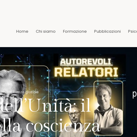
Home
Chi siamo
Formazione
Pubblicazioni
Psic
 della coscienza globale
ell’Unità: il
ella coscienza