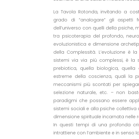
La Tavola Rotonda, invitando a costru
grado di “analogare” gli aspetti f
dell’universo con quelli della psiche
tra psicoterapia del profondo, neuros
evoluzionistica e dimensione arche
della Complessità. L’evoluzione è la 
sistemi via via più complessi, è la 
prebiotica, quella biologica, quell
estreme della coscienza, quali la pro
meccanismi più scontati per spiegare 
selezione naturale, etc. – non ba
paradigmi che possano essere applic
sistemi sociali e alla psiche collettiv
dimensione spirituale incarnata nelle re
In questi tempi di una profonda cr
intrattiene con l’ambiente e in senso l