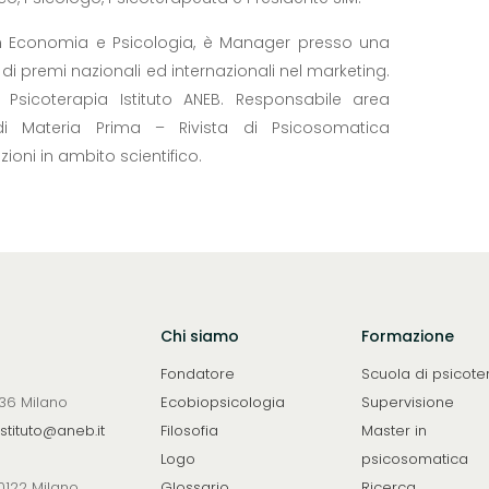
n Economia e Psicologia, è Manager presso una
di premi nazionali ed internazionali nel marketing.
 Psicoterapia Istituto ANEB. Responsabile area
di Materia Prima – Rivista di Psicosomatica
ioni in ambito scientifico.
Chi siamo
Formazione
Fondatore
Scuola di psicote
0136 Milano
Ecobiopsicologia
Supervisione
istituto@aneb.it
Filosofia
Master in
Logo
psicosomatica
20122 Milano
Glossario
Ricerca