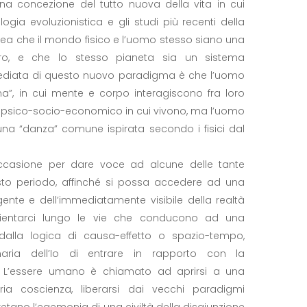
 una concezione del tutto nuova della vita in cui
ogia evoluzionistica e gli studi più recenti della
idea che il mondo fisico e l’uomo stesso siano una
 loro, e che lo stesso pianeta sia un sistema
ediata di questo nuovo paradigma è che l’uomo
”, in cui mente e corpo interagiscono fra loro
o psico-socio-economico in cui vivono, ma l’uomo
una “danza” comune ispirata secondo i fisici dal
ccasione per dare voce ad alcune delle tante
to periodo, affinché si possa accedere ad una
gente e dell’immediatamente visibile della realtà
ientarci lungo le vie che conducono ad una
lla logica di causa-effetto o spazio-tempo,
aria dell’Io di entrare in rapporto con la
 Sé. L’essere umano è chiamato ad aprirsi a una
ria coscienza, liberarsi dai vecchi paradigmi
retano l’egemonia di una civiltà della disgiunzione