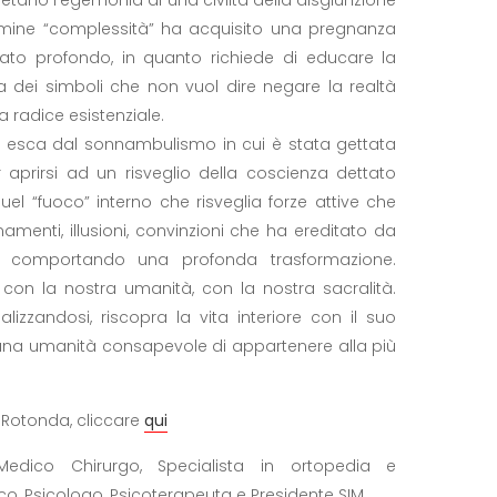
ermine “complessità” ha acquisito una pregnanza
cato profondo, in quanto richiede di educare la
 dei simboli che non vuol dire negare la realtà
a radice esistenziale.
 esca dal sonnambulismo in cui è stata gettata
er aprirsi ad un risveglio della coscienza dettato
el “fuoco” interno che risveglia forze attive che
menti, illusioni, convinzioni che ha ereditato da
one… comportando una profonda trasformazione.
con la nostra umanità, con la nostra sacralità.
lizzandosi, riscopra la vita interiore con il suo
una umanità consapevole di appartenere alla più
a Rotonda, cliccare
qui
edico Chirurgo, Specialista in ortopedia e
, Psicologo, Psicoterapeuta e Presidente SIM.