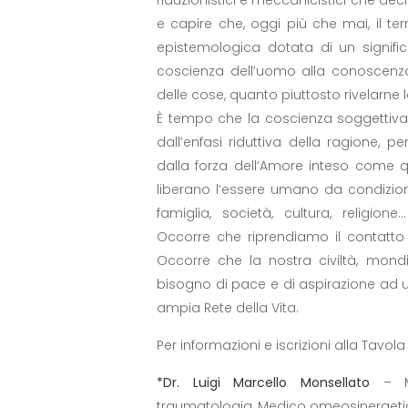
e capire che, oggi più che mai, il t
epistemologica dotata di un signifi
coscienza dell’uomo alla conoscenza
delle cose, quanto piuttosto rivelarne l
È tempo che la coscienza soggettiva
dall’enfasi riduttiva della ragione, p
dalla forza dell’Amore inteso come qu
liberano l’essere umano da condiziona
famiglia, società, cultura, religi
Occorre che riprendiamo il contatto 
Occorre che la nostra civiltà, mondia
bisogno di pace e di aspirazione ad 
ampia Rete della Vita.
Per informazioni e iscrizioni alla Tavol
*Dr. Luigi Marcello Monsellato
– M
traumatologia, Medico omeosinergetico