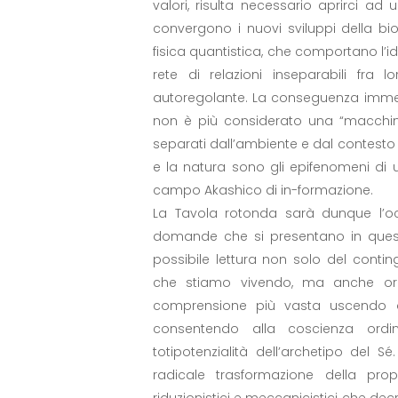
valori, risulta necessario aprirci ad
convergono i nuovi sviluppi della biol
fisica quantistica, che comportano l’
rete di relazioni inseparabili fra
autoregolante. La conseguenza imm
non è più considerato una “macchina
separati dall’ambiente e dal contest
e la natura sono gli epifenomeni di 
campo Akashico di in-formazione.
La Tavola rotonda sarà dunque l’o
domande che si presentano in ques
possibile lettura non solo del contin
che stiamo vivendo, ma anche or
comprensione più vasta uscendo da
consentendo alla coscienza ordin
totipotenzialità dell’archetipo del
radicale trasformazione della prop
riduzionistici e meccanicistici che dec