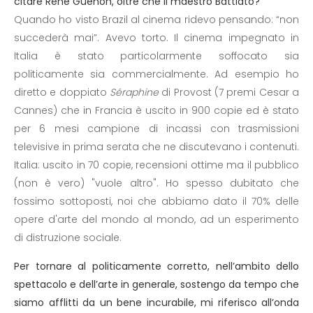
citare René Guenon, oltre che il maestro Battiato?
Quando ho visto Brazil al cinema ridevo pensando: “non
succederà mai”. Avevo torto. Il cinema impegnato in
Italia è stato particolarmente soffocato sia
politicamente sia commercialmente. Ad esempio ho
diretto e doppiato
Séraphine
di Provost (7 premi Cesar a
Cannes) che in Francia è uscito in 900 copie ed è stato
per 6 mesi campione di incassi con trasmissioni
televisive in prima serata che ne discutevano i contenuti.
Italia: uscito in 70 copie, recensioni ottime ma il pubblico
(non è vero) "vuole altro". Ho spesso dubitato che
fossimo sottoposti, noi che abbiamo dato il 70% delle
opere d'arte del mondo al mondo, ad un esperimento
di distruzione sociale.
Per tornare al politicamente corretto, nell’ambito dello
spettacolo e dell’arte in generale, sostengo da tempo che
siamo afflitti da un bene incurabile, mi riferisco all’onda