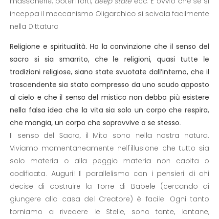
massonerie, poteri forti,
deep state
ecc. È ovvio che se si
inceppa il meccanismo Oligarchico si scivola facilmente
nella Dittatura
Religione e spiritualità. Ho la convinzione che il senso del
sacro si sia smarrito, che le religioni, quasi tutte le
tradizioni religiose, siano state svuotate dall’interno, che il
trascendente sia stato compresso da uno scudo apposto
al cielo e che il senso del mistico non debba più esistere
nella falsa idea che la vita sia solo un corpo che respira,
che mangia, un corpo che sopravvive a se stesso.
Il senso del Sacro, il Mito sono nella nostra natura.
Viviamo momentaneamente nell'illusione che tutto sia
solo materia o alla peggio materia non capita o
codificata. Auguri! Il parallelismo con i pensieri di chi
decise di costruire la Torre di Babele (cercando di
giungere alla casa del Creatore) è facile. Ogni tanto
torniamo a rivedere le Stelle, sono tante, lontane,