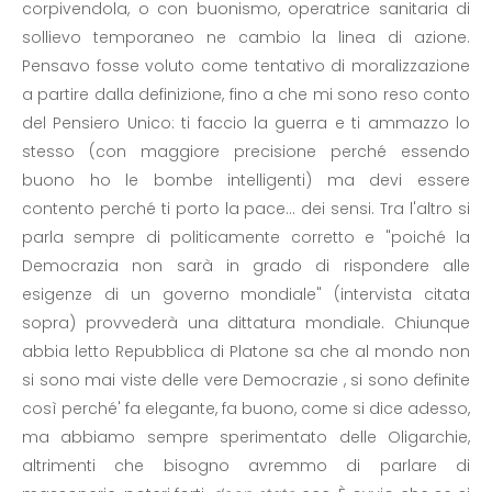
corpivendola, o con buonismo, operatrice sanitaria di
sollievo temporaneo ne cambio la linea di azione.
Pensavo fosse voluto come tentativo di moralizzazione
a partire dalla definizione, fino a che mi sono reso conto
del Pensiero Unico: ti faccio la guerra e ti ammazzo lo
stesso (con maggiore precisione perché essendo
buono ho le bombe intelligenti) ma devi essere
contento perché ti porto la pace... dei sensi. Tra l'altro si
parla sempre di politicamente corretto e "poiché la
Democrazia non sarà in grado di rispondere alle
esigenze di un governo mondiale" (intervista citata
sopra) provvederà una dittatura mondiale. Chiunque
abbia letto Repubblica di Platone sa che al mondo non
si sono mai viste delle vere Democrazie , si sono definite
così perché' fa elegante, fa buono, come si dice adesso,
ma abbiamo sempre sperimentato delle Oligarchie,
altrimenti che bisogno avremmo di parlare di