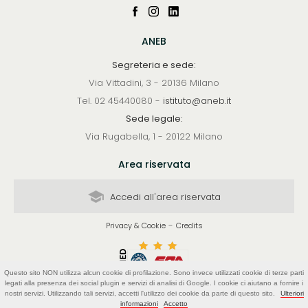
ANEB
Segreteria e sede:
Via Vittadini, 3 - 20136 Milano
Tel. 02 45440080 -
istituto@aneb.it
Sede legale:
Via Rugabella, 1 - 20122 Milano
Area riservata
Accedi all'area riservata
-
Privacy & Cookie
Credits
Questo sito NON utilizza alcun cookie di profilazione. Sono invece utilizzati cookie di terze parti
legati alla presenza dei social plugin e servizi di analisi di Google. I cookie ci aiutano a fornire i
nostri servizi. Utilizzando tali servizi, accetti l'utilizzo dei cookie da parte di questo sito.
Ulteriori
informazioni
Accetto