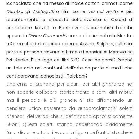
iconoclasta che ha messo all’indice cartoni animati come
Dumbo
, gli
Aristogatti
o film come
Via col vento
, e più
recentemente la proposta dell’Università di Oxford di
considerare Mozart e Beethoven suprematisti bianchi,
oppure la
Divina Commedia
come discriminatoria. Mentre
a Roma chiude lo storico cinema Azzurro Scipioni, sulle cui
porte si possono trovare le firme e i pensieri di Moravia ed
Evtušenko. È un rogo dei libri 2.0? Cosa ne pensi? Perché
un tale odio nei confronti dell’arte da parte di molti che
consideravano iconoclasti i Talebani?
Sindrome di Stendhal per alcuni, per altri ignoranza nel
non saperle collocare storicamente e tanti altri motivi
ma il pericolo è più grande. Si sta diffondendo un
pensiero unico sostenuto da autoproclamatisi solerti
difensori del verbo che si definiscono aprioristicamente
Buoni. Questi solerti stanno aspettando avidamente
l’uno dio che a taluni evoca la figura dell'anticristo che è