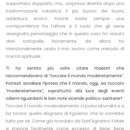
sopportavo doppiarlo, ma... sorpresa, diventa dopo una
trasformazione catartica il più buono dei buoni,
addirittura eroico. Poiché esiste sempre una
corrispondenza fra l'attore e il ruolo che gli viene
assegnato, personaggio che in questo caso ho vissuto
direi sottopelle, fisicamente, da allora ho
intenzionalmente usato il mio lavoro come metodo di
ricerca spirituale.
Ti ho sentito più volte citare maestri che
raccomandavano di “toccare il mondo moderatamente”.
Potresti avvallare l’ipotesi che il mondo, oggi, sia toccato
“moderatamente”, soprattutto alla luce degli eventi
odierni riguardanti le ben note vicende politico-sanitarie?
Toccare il mondo moderatamente ci porta all’umiltà e a
far tacere quella disgrazia di Egoismo che lo vorrebbe
tutto per sè. Come già ricordato da Sant'Agostino il Male
si impone facilmente come eccesso di Bene. Bene