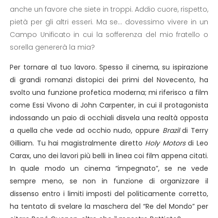
anche un favore che siete in troppi. Addio cuore, rispetto,
pietà per gli altri esseri. Ma se... dovessimo vivere in un
Campo Unificato in cui la sofferenza del mio fratello o
sorella genererà la mia?
Per tornare al tuo lavoro. Spesso il cinema, su ispirazione
di grandi romanzi distopici dei primi del Novecento, ha
svolto una funzione profetica moderna; mi riferisco a film
come Essi Vivono di John Carpenter, in cui il protagonista
indossando un paio di occhiali disvela una realtà opposta
a quella che vede ad occhio nudo, oppure
Brazil
di Terry
Gilliam. Tu hai magistralmente diretto
Holy Motors
di Leo
Carax, uno dei lavori più belli in linea coi film appena citati.
In quale modo un cinema “impegnato”, se ne vede
sempre meno, se non in funzione di organizzare il
dissenso entro i limiti imposti del politicamente corretto,
ha tentato di svelare la maschera del “Re del Mondo” per