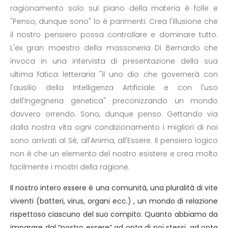
ragionamento solo sul piano della materia è folle e
"Penso, dunque sono" lo è parimenti. Crea l'illusione che
il nostro pensiero possa controllare e dominare tutto.
L'ex gran maestro della massoneria Di Bernardo che
invoca in una intervista di presentazione della sua
ultima fatica letteraria "il uno dio che governerà con
l'ausilio della Intelligenza Artificiale e con l'uso
dell'Ingegneria genetica" preconizzando un mondo
davvero orrendo. Sono, dunque penso. Gettando via
dalla nostra vita ogni condizionamento i migliori di noi
sono arrivati al Sè, all'Anima, all'Essere. Il pensiero logico
non è che un elemento del nostro esistere e crea molto
facilmente i mostri della ragione.
Il nostro intero essere è una comunità, una pluralità di vite
viventi (batteri, virus, organi ecc.) , un mondo di relazione
rispettoso ciascuno del suo compito. Quanto abbiamo da
imparare dal “nostro essere” ad onta di noi stessi, ad onta