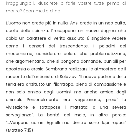
irraggiungibili. Riuscirete a farle vostre tutte prima di
morire? Scommetto di no.
L’uomo non crede più in nulla. Anzi crede in un neo culto,
quello della scienza. Presuppone un nuovo dogma che
abbia un carattere di verità assoluta. È singolare vedere
come i censori del trascendente, i paladini del
modernismo, considerare coloro che problematizzano,
che argomentano, che si pongono domande, punibili per
apostasia o eresia. Sembrano realizzarsi le atmosfere de Il
racconto dell’anticristo di Solov'ëv: “Il nuovo padrone della
terra era anzitutto un filantropo, pieno di compassione e
non solo amico degli uomini, ma anche amico degli
animali. Personalmente era vegetariano, proibì la
vivisezione e sottopose i mattatoi a una severa
sorveglianza”. La bontà del male, in altre parole:
“...Vengono come Agnelli ma dentro sono lupi rapaci”
(Matteo 7:15)