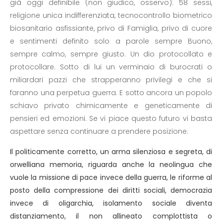
già oggi definibile (non giudico, osservo): 58 sessi,
religione unica indifferenziata, tecnocontrollo biometrico
biosanitario asfissiante, privo di Famiglia, privo di cuore
e sentimenti definito solo a parole sempre Buono,
sempre calmo, sempre giusto. Un dio protocollato e
protocollare. Sotto di lui un verminaio di burocrati o
miliardari pazzi che strapperanno privilegi e che si
faranno una perpetua guerra. E sotto ancora un popolo
schiavo privato chimicamente e geneticamente di
pensieri ed emozioni. Se vi piace questo futuro vi basta
aspettare senza continuare a prendere posizione.
Il politicamente corretto, un arma silenziosa e segreta, di
orwelliana memoria, riguarda anche la neolingua che
vuole la missione di pace invece della guerra, le riforme al
posto della compressione dei diritti sociali, democrazia
invece di oligarchia, isolamento sociale diventa
distanziamento, il non allineato complottista o