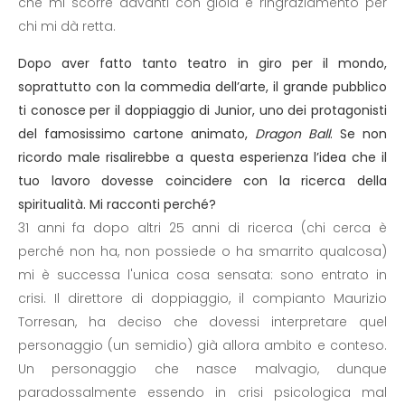
che mi scorre davanti con gioia e ringraziamento per
chi mi dà retta.
Dopo aver fatto tanto teatro in giro per il mondo,
soprattutto con la commedia dell’arte, il grande pubblico
ti conosce per il doppiaggio di Junior, uno dei protagonisti
del famosissimo cartone animato,
Dragon Ball
. Se non
ricordo male risalirebbe a questa esperienza l’idea che il
tuo lavoro dovesse coincidere con la ricerca della
spiritualità. Mi racconti perché?
31 anni fa dopo altri 25 anni di ricerca (chi cerca è
perché non ha, non possiede o ha smarrito qualcosa)
mi è successa l'unica cosa sensata: sono entrato in
crisi. Il direttore di doppiaggio, il compianto Maurizio
Torresan, ha deciso che dovessi interpretare quel
personaggio (un semidio) già allora ambito e conteso.
Un personaggio che nasce malvagio, dunque
paradossalmente essendo in crisi psicologica mal