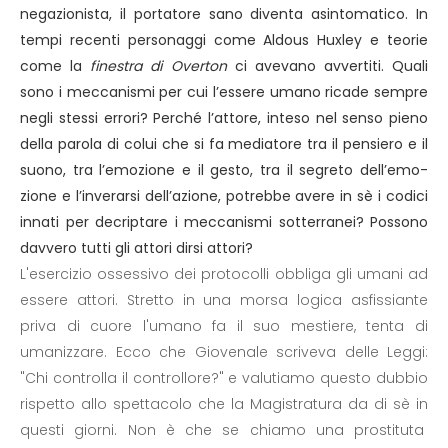
negazionista, il portatore sano diventa asintomatico. In
tempi recenti personaggi come Aldous Huxley e teorie
come la
finestra di Overton
ci avevano avvertiti. Quali
sono i meccanismi per cui l’essere umano ricade sempre
negli stessi errori? Perché l’attore, inteso nel senso pieno
della parola di colui che si fa mediatore tra il pensiero e il
suono, tra l’emozione e il gesto, tra il segreto dell’emo-
zione e l’inverarsi dell’azione, potrebbe avere in sè i codici
innati per decriptare i meccanismi sotterranei? Possono
davvero tutti gli attori dirsi attori?
L'esercizio ossessivo dei protocolli obbliga gli umani ad
essere attori. Stretto in una morsa logica asfissiante
priva di cuore l'umano fa il suo mestiere, tenta di
umanizzare. Ecco che Giovenale scriveva delle Leggi:
"Chi controlla il controllore?" e valutiamo questo dubbio
rispetto allo spettacolo che la Magistratura da di sè in
questi giorni. Non è che se chiamo una prostituta