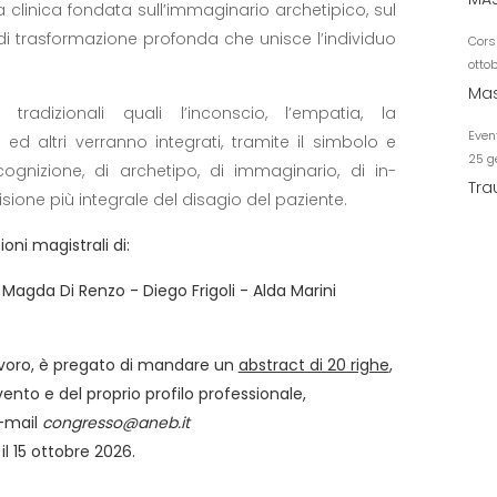
clinica fondata sull’immaginario archetipico, sul
di trasformazione profonda che unisce l’individuo
Cors
otto
Mas
tradizionali quali l’inconscio, l’empatia, la
Even
ia ed altri verranno integrati, tramite il simbolo e
25 g
cognizione, di archetipo, di immaginario, di in-
Tra
isione più integrale del disagio del paziente.
ioni magistrali di:
 - Magda Di Renzo
- Diego Frigoli
- Alda Marini
lavoro, è pregato di mandare un
abstract di 20 righe
,
rvento e del proprio profilo professionale,
e-mail
congresso@aneb.it
il 15 ottobre 2026.