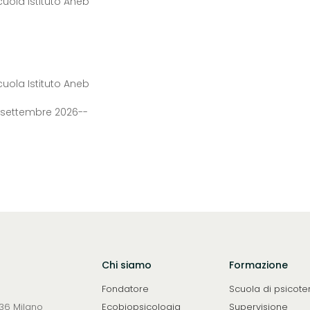
Scuola Istituto Aneb
Scuola Istituto Aneb
da settembre 2026--
Chi siamo
Formazione
Fondatore
Scuola di psicote
0136 Milano
Ecobiopsicologia
Supervisione