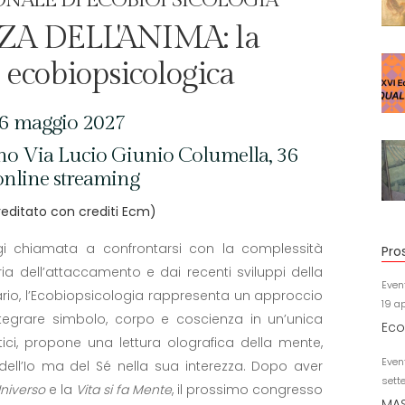
ZA DELL'ANIMA: la
 ecobiopsicologica
16 maggio 2027
no Via Lucio Giunio Columella, 36
nline streaming
editato con crediti Ecm)
gi chiamata a confrontarsi con la complessità
Pro
ria dell’attaccamento e dai recenti sviluppi della
Even
nario, l’Ecobiopsicologia rappresenta un approccio
19 a
ntegrare simbolo, corpo e coscienza in un’unica
Eco
tici, propone una lettura olografica della mente,
Even
dell’Io ma del Sé nella sua interezza. Dopo aver
sett
Universo
e la
Vita si fa Mente
, il prossimo congresso
MAS